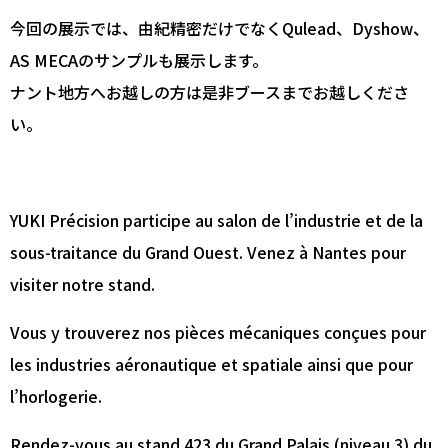
今回の展示では、由紀精密だけでなくQulead、Dyshow、
AS MECAのサンプルも展示します。
ナント地方へお越しの方は是非ブースまでお越しくださ
い。
YUKI Précision participe au salon de l’industrie et de la
sous-traitance du Grand Ouest. Venez à Nantes pour
visiter notre stand.
Vous y trouverez nos pièces mécaniques conçues pour
les industries aéronautique et spatiale ainsi que pour
l’horlogerie.
Rendez-vous au stand 423 du Grand Palais (niveau 3) du