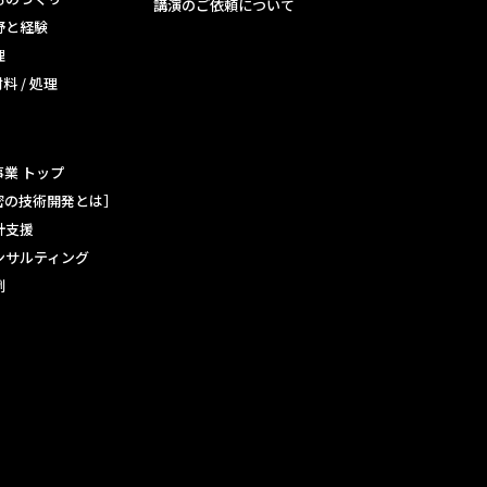
講演のご依頼について
野と経験
理
材料 / 処理
業 トップ
密の技術開発とは］
計支援
ンサルティング
例