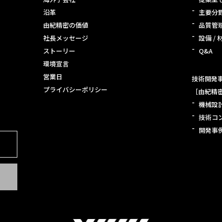
沿革
主要分
由紀精密の価値
品質管
社長メッセージ
設備 / 
ストーリー
Q&A
環境宣言
営業日
技術開発事
プライバシーポリシー
［由紀精
機械設
技術コ
開発事