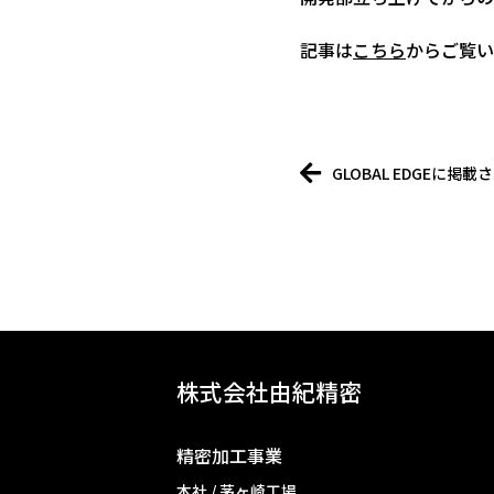
記事は
こちら
からご覧い
GLOBAL EDGEに掲
株式会社由紀精密
精密加工事業
本社 / 茅ヶ崎工場