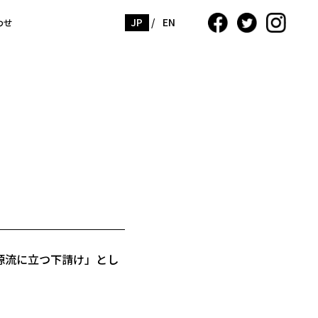
JP
/
EN
わせ
源流に立つ下請け」とし