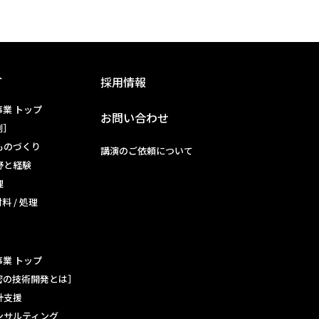
介
採用情報
業 トップ
お問い合わせ
例］
ものづくり
講演のご依頼について
野と経験
理
材料 / 処理
業 トップ
密の技術開発とは］
計支援
ンサルティング