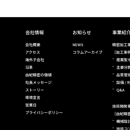
会社情報
お知らせ
事業紹
会社概要
NEWS
精密加工事
アクセス
コラムアーカイブ
［加工事
海外子会社
提案型
沿革
主要分
由紀精密の価値
品質管
社長メッセージ
設備 / 
ストーリー
Q&A
環境宣言
営業日
技術開発事
プライバシーポリシー
［由紀精
機械設
技術コ