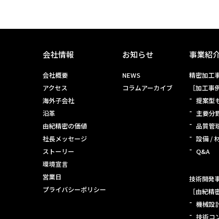
会社情報
お知らせ
事業紹
会社概要
NEWS
精密加工事
アクセス
コラムアーカイブ
［加工事
海外子会社
提案型
沿革
主要分
由紀精密の価値
品質管
社長メッセージ
設備 / 
ストーリー
Q&A
環境宣言
営業日
技術開発事
プライバシーポリシー
［由紀精
機械設
技術コ