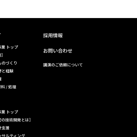
介
採用情報
業 トップ
お問い合わせ
例］
ものづくり
講演のご依頼について
野と経験
理
材料 / 処理
業 トップ
密の技術開発とは］
計支援
ンサルティング